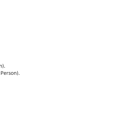
n).
 Person).