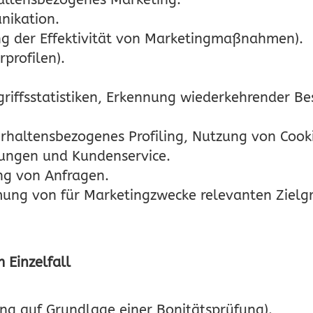
nikation.
g der Effektivität von Marketingmaßnahmen).
rprofilen).
riffsstatistiken, Erkennung wiederkehrender Be
erhaltensbezogenes Profiling, Nutzung von Cooki
tungen und Kundenservice.
g von Anfragen.
ung von für Marketingzwecke relevanten Zielg
 Einzelfall
ng auf Grundlage einer Bonitätsprüfung).